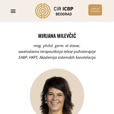
LOGIN ZA
EDUKANTE
MIRJANA MILEVČIĆ
mag. philol. germ. et slovac.
savetodavna terapeutkinja telese psihoterapije
EABP, HKPT, Akademija sistemskih konstelacija