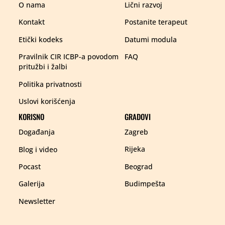
Lični razvoj
O nama
Postanite terapeut
Kontakt
Datumi modula
Etički kodeks
FAQ
Pravilnik CIR ICBP-a povodom
pritužbi i žalbi
Politika privatnosti
Uslovi korišćenja
KORISNO
GRADOVI
Zagreb
Događanja
Rijeka
Blog i video
Beograd
Pocast
Budimpešta
Galerija
Newsletter