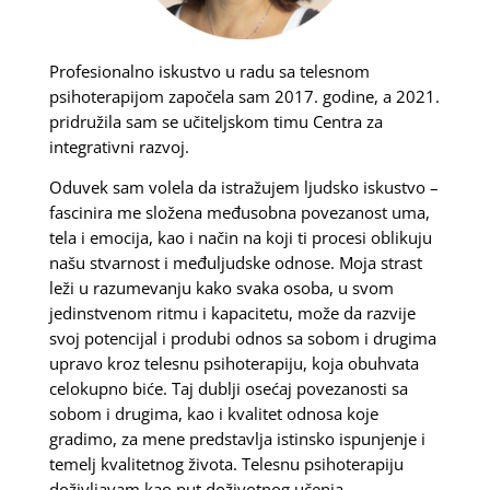
Profesionalno iskustvo u radu sa telesnom
psihoterapijom započela sam 2017. godine, a 2021.
pridružila sam se učiteljskom timu Centra za
integrativni razvoj.
Oduvek sam volela da istražujem ljudsko iskustvo –
fascinira me složena međusobna povezanost uma,
tela i emocija, kao i način na koji ti procesi oblikuju
našu stvarnost i međuljudske odnose. Moja strast
leži u razumevanju kako svaka osoba, u svom
jedinstvenom ritmu i kapacitetu, može da razvije
svoj potencijal i produbi odnos sa sobom i drugima
upravo kroz telesnu psihoterapiju, koja obuhvata
celokupno biće. Taj dublji osećaj povezanosti sa
sobom i drugima, kao i kvalitet odnosa koje
gradimo, za mene predstavlja istinsko ispunjenje i
temelj kvalitetnog života. Telesnu psihoterapiju
doživljavam kao put doživotnog učenja.