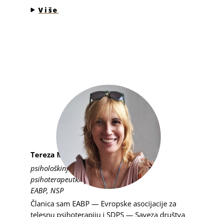
Više
Tereza Moličnik
psihološkinja, integrativna telesna
psihoterapeutkinja
EABP, NSP
Članica sam EABP — Evropske asocijacije za
telesnu psihoterapiju i SDPS — Saveza društva