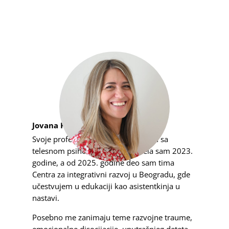
Jovana Popović
Svoje profesionalno iskustvo u radu sa
telesnom psihoterapijom započela sam 2023.
godine, a od 2025. godine deo sam tima
Centra za integrativni razvoj u Beogradu, gde
učestvujem u edukaciji kao asistentkinja u
nastavi.
Posebno me zanimaju teme razvojne traume,
emocionalne disocijacije, unutrašnjeg deteta,