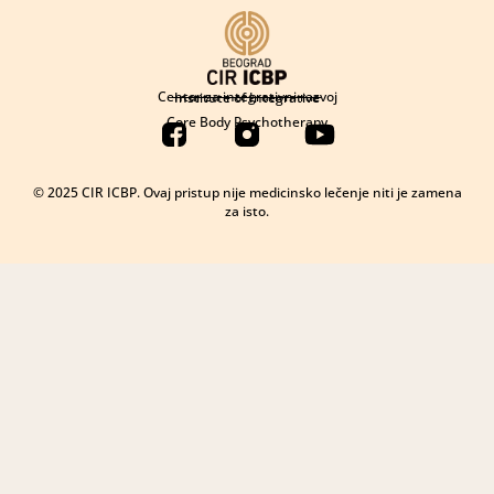
Centar za integrativni razvoj
Institute of Integrative
Core Body Psychotherapy
© 2025 CIR ICBP. Ovaj pristup nije medicinsko lečenje niti je zamena
za isto.