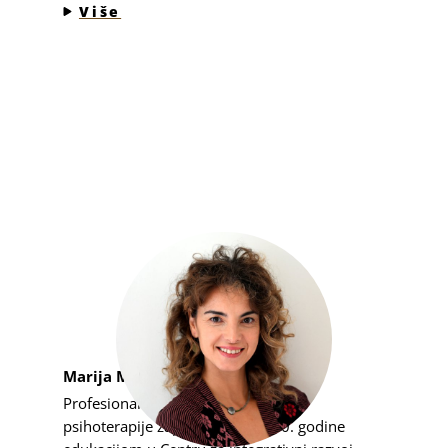
Više
Marija Milićević
Profesionalni put u oblasti telesne
psihoterapije započela sam 2020. godine