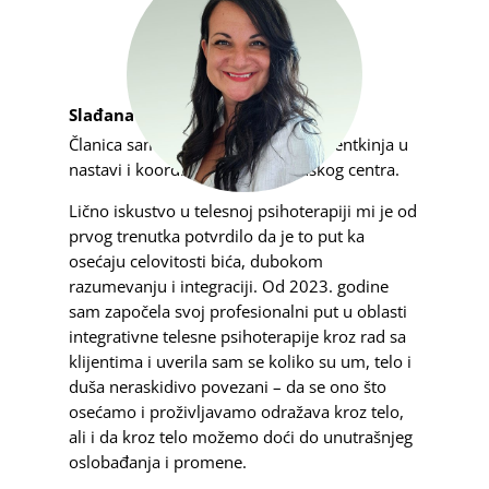
Slađana Marković
Članica sam CIR ICBP tima kao asistentkinja u
nastavi i koordinatorka beogradskog centra.
Lično iskustvo u telesnoj psihoterapiji mi je od
prvog trenutka potvrdilo da je to put ka
osećaju celovitosti bića, dubokom
razumevanju i integraciji. Od 2023. godine
sam započela svoj profesionalni put u oblasti
integrativne telesne psihoterapije kroz rad sa
klijentima i uverila sam se koliko su um, telo i
duša neraskidivo povezani – da se ono što
osećamo i proživljavamo odražava kroz telo,
ali i da kroz telo možemo doći do unutrašnjeg
oslobađanja i promene.