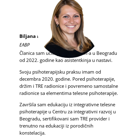
Biljana Milanović
EABP
Članica sam učiteljskog tima CIR-a u Beogradu
od 2022. godine kao asistentkinja u nastavi.
Svoju psihoterapijsku praksu imam od
decembra 2020. godine. Pored psihoterapije,
držim i TRE radionice i povremeno samostalne
radionice sa elementima telesne psihoterapije.
Završila sam edukaciju iz integrativne telesne
psihoterapije u Centru za integrativni razvoj u
Beogradu, sertifikovani sam TRE provider i
trenutno na edukaciji iz porodičnih
konstelacija.