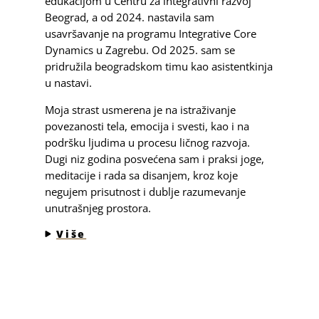
edukacijom u Centru za integrativni razvoj
Beograd, a od 2024. nastavila sam
usavršavanje na programu Integrative Core
Dynamics u Zagrebu. Od 2025. sam se
pridružila beogradskom timu kao asistentkinja
u nastavi.
Moja strast usmerena je na istraživanje
povezanosti tela, emocija i svesti, kao i na
podršku ljudima u procesu ličnog razvoja.
Dugi niz godina posvećena sam i praksi joge,
meditacije i rada sa disanjem, kroz koje
negujem prisutnost i dublje razumevanje
unutrašnjeg prostora.
Više