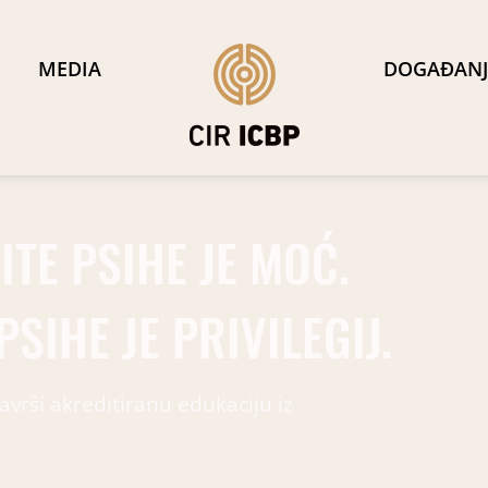
MEDIA
DOGAĐANJ
TE PSIHE JE MOĆ.
SIHE JE PRIVILEGIJ.
avrši akreditiranu edukaciju iz