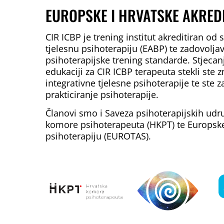
EUROPSKE I HRVATSKE AKREDI
CIR ICBP je trening institut akreditiran od 
tjelesnu psihoterapiju (EABP) te zadovolja
psihoterapijske trening standarde. Stjeca
edukaciji za CIR ICBP terapeuta stekli ste z
integrativne tjelesne psihoterapije te ste z
prakticiranje psihoterapije.
Članovi smo i Saveza psihoterapijskih udr
komore psihoterapeuta (HKPT) te Europske
psihoterapiju (EUROTAS).