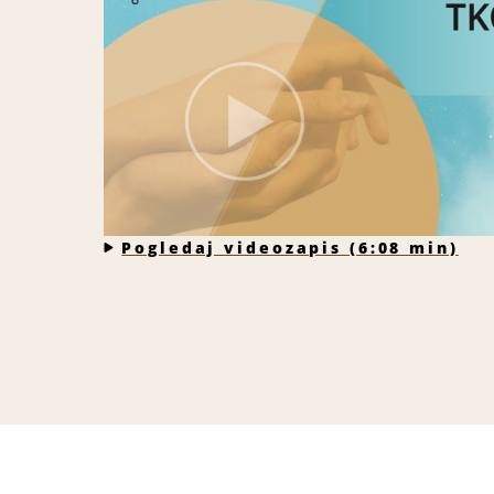
Pogledaj videozapis (6:08 min)