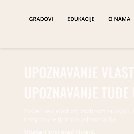
GRADOVI
EDUKACIJE
O NAMA
UPOZNAVANJE VLASTI
UPOZNAVANJE TUĐE P
Posveti se cjelovitom osobnom razvoju i z
integrativne tjelesne psihoterapije.
Odaberi svoj grad i kreni.