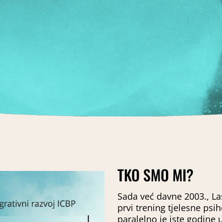
TKO SMO MI?
Sada već davne 2003., Las
prvi trening tjelesne psi
paralelno je iste godine