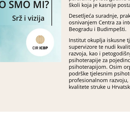
školi koja je kasnije post
Desetljeća suradnje, praks
osnivanjem Centra za inte
Beogradu i Budimpešti.
Institut okuplja iskusne 
supervizore te nudi kval
razvoja, kao i petogodišn
psihoterapije za pojedinc
psihoterapijom. Osim org
podrške tjelesnim psiho
profesionalnom razvoju, 
kvalitete struke u Hrvatsko