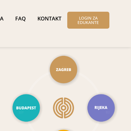
A
FAQ
KONTAKT
LOGIN ZA
EDUKANTE
ZG
BP
RI