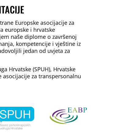
TACIJE
strane Europske asocijacije za
va europske i hrvatske
njem naše diplome o završenoj
nanja, kompetencije i vještine iz
adovoljili jedan od uvjeta za
uga Hrvatske (SPUH), Hrvatske
 asocijacije za transpersonalnu