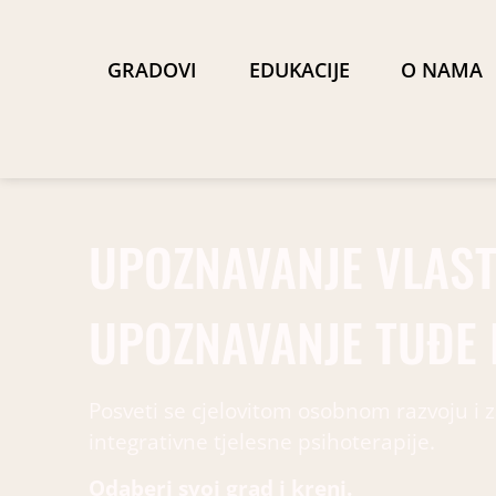
GRADOVI
EDUKACIJE
O NAMA
UPOZNAVANJE VLASTI
UPOZNAVANJE TUĐE P
Posveti se cjelovitom osobnom razvoju i z
integrativne tjelesne psihoterapije.
Odaberi svoj grad i kreni.