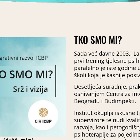
TKO SMO MI?
Sada već davne 2003., Las
prvi trening tjelesne psi
paralelno je iste godine
školi koja je kasnije post
Desetljeća suradnje, praks
osnivanjem Centra za inte
Beogradu i Budimpešti.
Institut okuplja iskusne 
supervizore te nudi kval
razvoja, kao i petogodišn
psihoterapije za pojedinc
 (6:08 min)