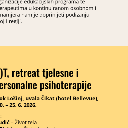
anizacije edukacijskih programa te
terapeutima u kontinuiranom osobnom i
namjera nam je doprinijeti podizanju
j i regiji.
T, retreat tjelesne i
ersonalne psihoterapije
ok Lošinj, uvala Čikat (hotel Bellevue),
. – 25. 6. 2026.
:
udić
– Život tela