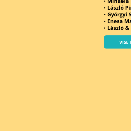
•
Mihaela 
•
László Pi
•
Györgyi 
•
Enesa M
•
László &
VIŠE