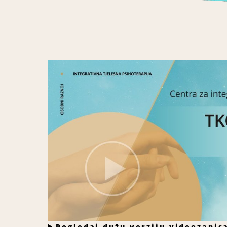
Pogledaj dužu verziju videozapisa