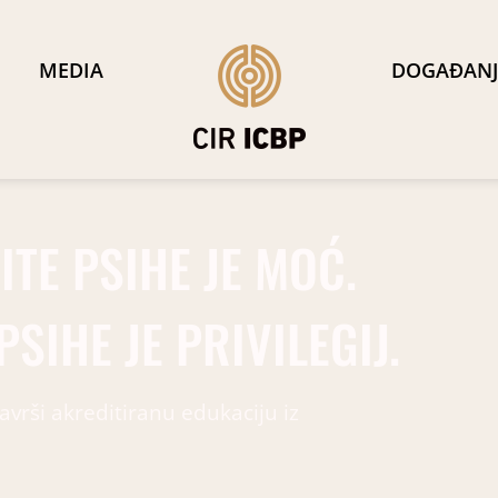
MEDIA
DOGAĐANJ
TE PSIHE JE MOĆ.
SIHE JE PRIVILEGIJ.
avrši akreditiranu edukaciju iz