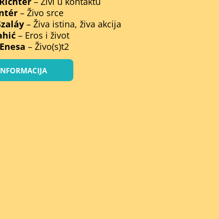
Richter
– Živi u kontaktu
ntér
– Živo srce
Szaláy
– Živa istina, živa akcija
ahić
– Eros i život
 Enesa
– Živo(s)t2
 INFORMACIJA