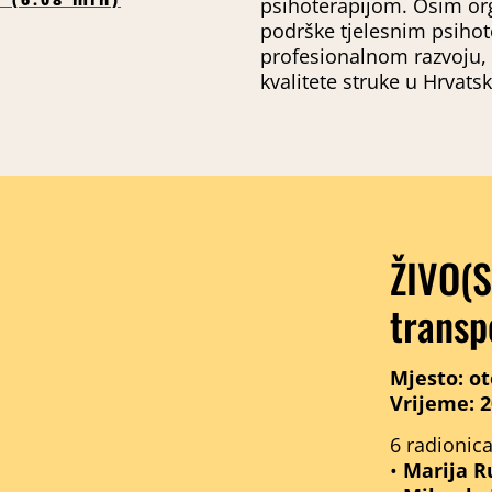
psihoterapijom. Osim org
podrške tjelesnim psiho
profesionalnom razvoju, 
kvalitete struke u Hrvatsko
ŽIVO(S)
transp
Mjesto: ot
Vrijeme: 20
6 radionica
•
Marija R