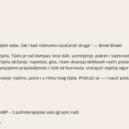
oljeti sebe, čak i kad riskiramo razočarati druge.” —
Brené Brown
tijela. Tijelo je naš kompas: kroz dah, uzemljenje, pokret i svjesno
ijelu (držanje, napetost, glas, ritam disanja) oblikovali način post
anjujemo preplavljenost i rizik od burnouta, vraćajući osjećaj sigur
vanje: nježno, jasno i u ritmu tvog tijela. Pridruži se — i nauči post
EABP – 3 psihoterapijska sata (grupni rad)
G