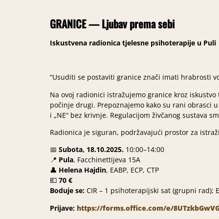
GRANICE — Ljubav prema sebi
Iskustvena radionica tjelesne psihoterapije u Puli
“Usuditi se postaviti granice znači imati hrabrosti v
Na ovoj radionici istražujemo granice kroz iskustvo 
počinje drugi. Prepoznajemo kako su rani obrasci u t
i „NE“ bez krivnje. Regulacijom živčanog sustava sm
Radionica je siguran, podržavajući prostor za istraži
📅
Subota, 18.10.2025.
10:00–14:00
📍
Pula
, Facchinettijeva 15A
👤
Helena Hajdin
, EABP, ECP, CTP
💶
70 €
Boduje se:
CIR – 1 psihoterapijski sat (grupni rad); 
Prijave:
https://forms.office.com/e/8UTzkbGwV