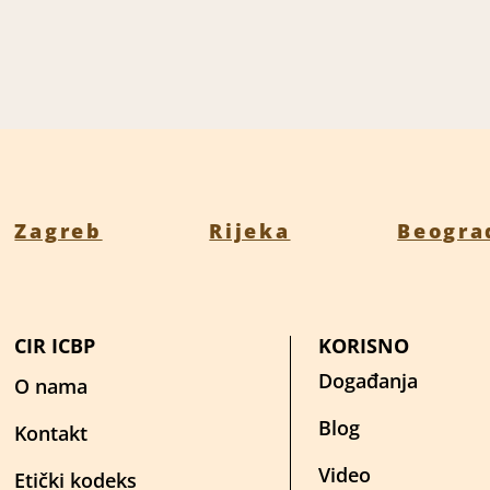
Zagreb
Rijeka
Beogra
CIR ICBP
KORISNO
Događanja
O nama
Blog
Kontakt
Video
Etički kodeks