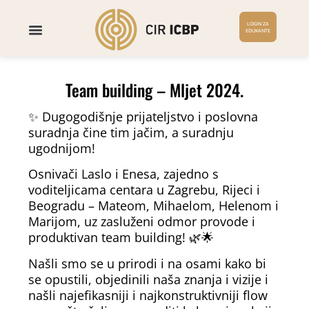
LOGIN ZA
EDUKANTE
Team building – Mljet 2024.
✨ Dugogodišnje prijateljstvo i poslovna
suradnja čine tim jačim, a suradnju
ugodnijom!
Osnivači Laslo i Enesa, zajedno s
voditeljicama centara u Zagrebu, Rijeci i
Beogradu – Mateom, Mihaelom, Helenom i
Marijom, uz zasluženi odmor provode i
produktivan team building! 🌿🌟
Našli smo se u prirodi i na osami kako bi
se opustili, objedinili naša znanja i vizije i
našli najefikasniji i najkonstruktivniji flow