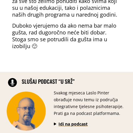
za sve što želimo ponuditi kako svima koji
su u našoj edukaciji, tako i polaznicima
naših drugih programa u narednoj godini.
Duboko vjerujemo da ako nema bar malo
gušta, rad dugoročno neće biti dobar.
Stoga smo se potrudili da gušta ima u
izobilju 🙂
Team building - Mljet 2024.
Team building - Mljet 2024.
Team building - Mljet 2024.
Team building - Mljet 2024.
Team building - Mljet 2024.
Team building - Mljet 2024.
Team building - Mljet 2024.
Team building - Mljet 2024.
SLUŠAJ PODCAST “U SRŽ”
Svakog mjeseca Laslo Pinter
obrađuje novu temu iz područja
integrativne tjelesne psihoterapije.
Prati ga na podcast platformama.
Idi na podcast